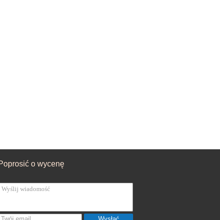
Poprosić o wycenę
Wysłać