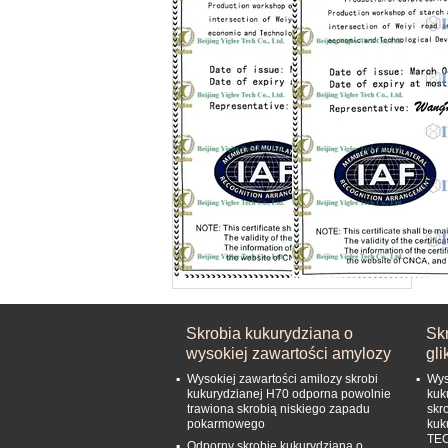
Skrobia kukurydziana o
Skr
wysokiej zawartości amylozy
gl
Wysokiej zawartości amilozy skrobi
Wys
kukurydzianej H70 odporna powolnie
kuk
trawiona skrobią niskiego zapadu
skr
pokarmowego
kuk
TE
Odporny skrobię kukurydzianą o