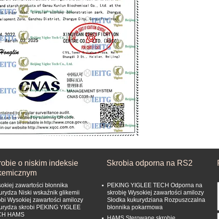
obie o niskim indeksie
Skrobia odporna na RS2
ikemicznym
okiej zawartości błonnika
PEKING YIGLEE TECH Odporna na
urydza Niski wskaźnik glikemii
skrobię Wysokiej zawartości amilozy
obi Wysokiej zawartości amilozy
Słodka kukurydziana Rozpuszczalna
urydza skrobi PEKING YIGLEE
błonnika pokarmowa
CH HAMS
HAMS Sterowane skrobię