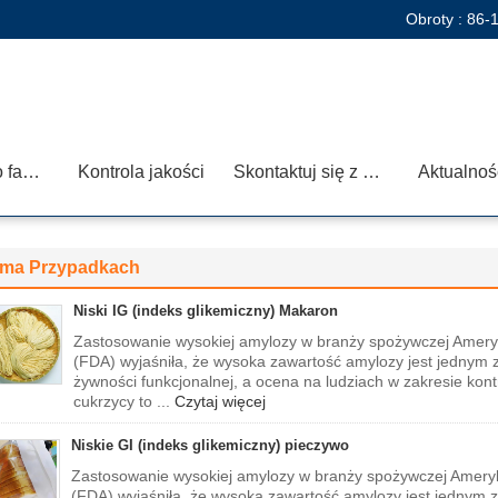
Obroty :
86-
Wycieczka po fabryce
Kontrola jakości
Skontaktuj się z nami
Aktualnoś
irma Przypadkach
Niski IG (indeks glikemiczny) Makaron
Zastosowanie wysokiej amylozy w branży spożywczej Amery
(FDA) wyjaśniła, że ​​wysoka zawartość amylozy jest jednym
żywności funkcjonalnej, a ocena na ludziach w zakresie kont
cukrzycy to ...
Czytaj więcej
Niskie GI (indeks glikemiczny) pieczywo
Zastosowanie wysokiej amylozy w branży spożywczej Amery
(FDA) wyjaśniła, że ​​wysoka zawartość amylozy jest jednym