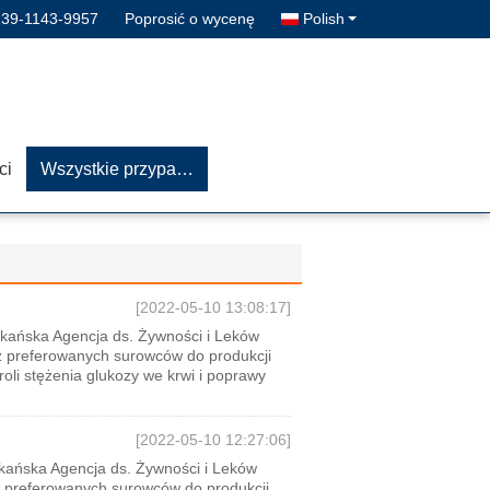
139-1143-9957
Poprosić o wycenę
Polish
ci
Wszystkie przypadki
[2022-05-10 13:08:17]
kańska Agencja ds. Żywności i Leków
 z preferowanych surowców do produkcji
roli stężenia glukozy we krwi i poprawy
[2022-05-10 12:27:06]
kańska Agencja ds. Żywności i Leków
 z preferowanych surowców do produkcji